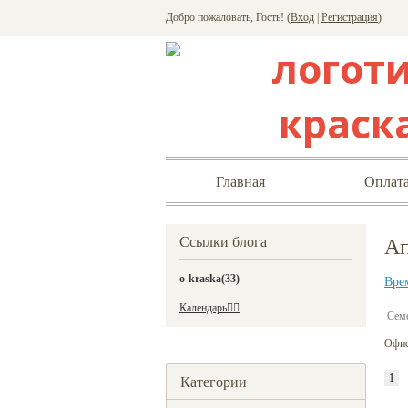
Добро пожаловать, Гость! (
Вход
|
Регистрация
)
Главная
Оплата
Ссылки блога
Ап
o-kraska
(33)
Вре
Календарь
Сем
Офис 
Категории
1